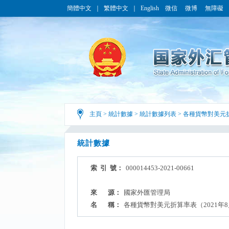
簡體中文
｜
繁體中文
｜
English
微信
微博
無障礙
主頁
>
統計數據
>
統計數據列表
>
各種貨幣對美元
統計數據
索 引 號：
000014453-2021-00661
來 源：
國家外匯管理局
名 稱：
各種貨幣對美元折算率表（2021年8