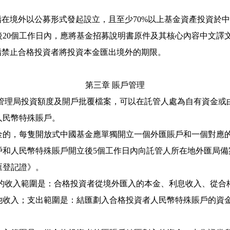
指在境外以公募形式發起設立，且至少
70%
以上基金資產投資於中
後
20
個工作日內，應將基金招募說明書原件及其核心內容中文譯
指禁止合格投資者將投資本金匯出境外的期限。
第三章
賬戶管理
管理局投資額度及開戶批覆檔案，可以在託管人處為自有資金或
人民幣特殊賬戶。
金的，每隻開放式中國基金應單獨開立一個外匯賬戶和一個對應
戶和人民幣特殊賬戶開立後
5
個工作日內向託管人所在地外匯局備
匯登記證》。
的收入範圍是：合格投資者從境外匯入的本金、利息收入、從合
他收入；支出範圍是：結匯劃入合格投資者人民幣特殊賬戶的資