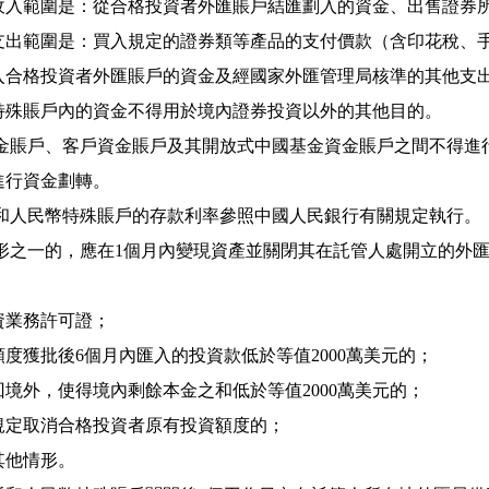
收入範圍是：從合格投資者外匯賬戶結匯劃入的資金、出售證券
支出範圍是：買入規定的證券類等產品的支付價款（含印花稅、
入合格投資者外匯賬戶的資金及經國家外匯管理局核準的其他支
特殊賬戶內的資金不得用於境內證券投資以外的其他目的。
金賬戶、客戶資金賬戶及其開放式中國基金資金賬戶之間不得進
進行資金劃轉。
和人民幣特殊賬戶的存款利率參照中國人民銀行有關規定執行。
形之一的，應在
1
個月內變現資產並關閉其在託管人處開立的外
資業務許可證；
額度獲批後
6
個月內匯入的投資款低於等值
2000
萬美元的；
回境外，使得境內剩餘本金之和低於等值
2000
萬美元的；
規定取消合格投資者原有投資額度的；
其他情形。