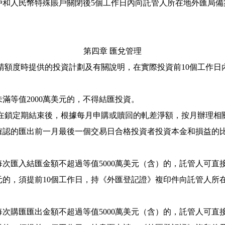
戶和人民幣特殊賬戶關閉後
5
個工作日內向託管人所在地外匯局備
第四章
匯兌管理
請額度時提供的投資計劃及有關說明，在實際投資前
10
個工作日
未滿等值
2000
萬美元的，不得結匯投資。
在鎖定期結束後，根據每月申購或贖回的軋差淨額，按月辦理相
確認的匯出前一月最後一個交易日合格投資者投資本金和損益的
每次匯入結匯金額不超過等值
5000
萬美元（含）的，託管人可直
元的，須提前
10
個工作日，持《外匯登記證》複印件向託管人所
。
每次購匯匯出金額不超過等值
5000
萬美元（含）的，託管人可直