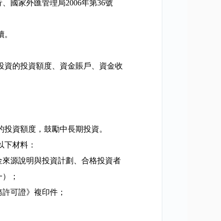
行、國家外匯管理局
2006
年第
36
號
續。
投資的投資額度、資金賬戶、資金收
的投資額度，鼓勵中長期投資。
以下材料：
金來源說明與投資計劃、合格投資者
一）；
務許可證》複印件；