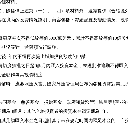
其他材料。
的，除提供上述第（一）、（四）項材料外，還需提供《合格境
度在境內的投資情況說明，內容包括：資產配置及變動情況、投
資額度每次不得低於等值
5000
萬美元，累計不得高於等值
10
億美
支狀況等對上述限額進行調整。
批後
1
年內不得再次提出增加投資額度的申請。
資額度獲批之日起
6
個月內匯入投資本金，未經批准逾期不得匯
入金額作為其投資額度。
貨幣時，應參照匯入當月國家外匯管理局公布的各種貨幣對美元
共同基金、慈善基金、捐贈基金、政府和貨幣管理當局等類型的
定期為
3
個月；其他合格投資者的投資本金鎖定期為
1
年。
自其足額匯入本金之日起計算；未在規定時間內匯足本金的，自