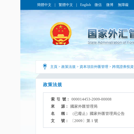
簡體中文
｜
繁體中文
｜
English
微信
微博
無障礙
主頁
>
政策法規
>
資本項目外匯管理
>
跨境證券投資
政策法規
索 引 號：
000014453-2009-00008
來 源：
國家外匯管理局
名 稱：
（已廢止）國家外匯管理局公告
文 號：
〔2009〕第 1 號