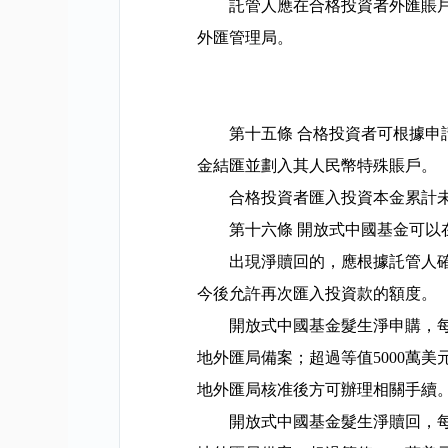
託管人應在合格投資者外匯賬
外匯管理局。
第十五條
合格投資者可根據申
金結匯並劃入其人民幣特殊賬戶。
合格投資者匯入投資本金累計
第十六條
開放式中國基金可以
出現淨贖回的，應根據託管人
今後允許再次匯入投資款的額度。
開放式中國基金髮生淨申購，
地外匯局備案；超過等值
5000
萬美
地外匯局核准後方可辦理相關手續
開放式中國基金髮生淨贖回，