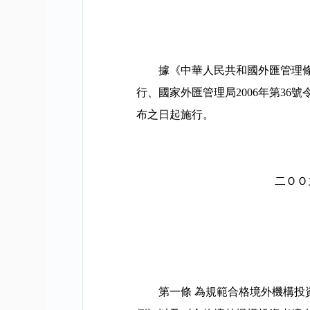
據《中華人民共和國外匯管理
行、國家外匯管理局
2006
年第
36
號
布之日起施行。
二ＯＯ
第一條
為規範合格境外機構投