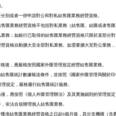
務。
要分別或者一併申請對公和對私結售匯業務經營資格。
結售匯業務經營資格不包括對私業務（結售匯、結匯或者售匯
私業務；如銀行已取得的結售匯業務經營資格只限於某部分對
經營資格自動擴大至全部對私業務。如需要擴大至對公業務，
資格後，應嚴格按照國家外匯管理規定經營結售匯業務。
備結售匯統計數據報送條件，並按照《國家外匯管理局關於印
管理規定，嚴格履行結售匯統計義務。
格後，應按照《個人外匯管理辦法》及其實施細則的管理規定
件，依法合規辦理個人結售匯業務。
行獲准結售匯業務經營資格之日起
6
個月後，其分支機構（含