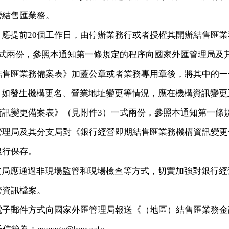
營結售匯業務。
，應提前
20
個工作日，由停辦業務行或者授權其開辦結售匯業
式兩份，參照本通知第一條規定的程序向國家外匯管理局及
結售匯業務備案表》加蓋公章或者業務專用章後，將其中的一
，如發生機構更名、營業地址變更等情況，應在機構資訊變更
資訊變更備案表》（見附件
3
）一式兩份，參照本通知第一條
管理局及其分支局對《銀行經營即期結售匯業務機構資訊變更
銀行保存。
支局應通過非現場監管和現場檢查等方式，切實加強對銀行經
管資訊檔案。
電子郵件方式向國家外匯管理局報送《（地區）結售匯業務金