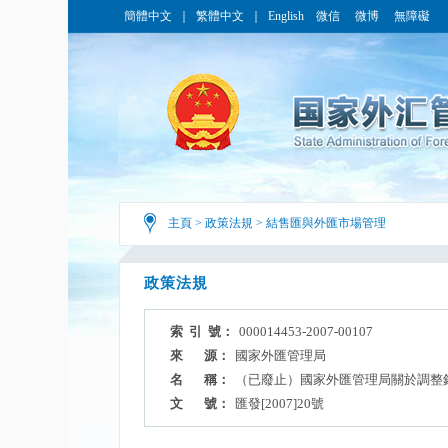
簡體中文
｜
繁體中文
｜
English
微信
微博
無障礙
主頁
>
政策法規
>
結售匯與外匯市場管理
政策法規
索 引 號：
000014453-2007-00107
來 源：
國家外匯管理局
名 稱：
（已廢止）國家外匯管理局關於調整
文 號：
匯發[2007]20號