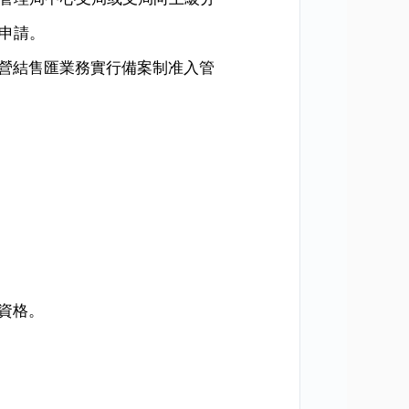
申請。
營結售匯業務實行備案制准入管
資格。