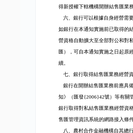
得新授權下轄機構開辦結售匯業
六、銀行可以根據自身經營需
如銀行在本通知實施前已取得的
營資格自動擴大至全部對公和對
匯），可自本通知實施之日起原
續。
七、銀行取得結售匯業務經營
銀行在開辦結售匯業務前應具
知》（匯發
{2006}42
號）等有關
銀行取得對私結售匯業務經營資
售匯管理資訊系統的網路接入條
八、農村合作金融機構自其總