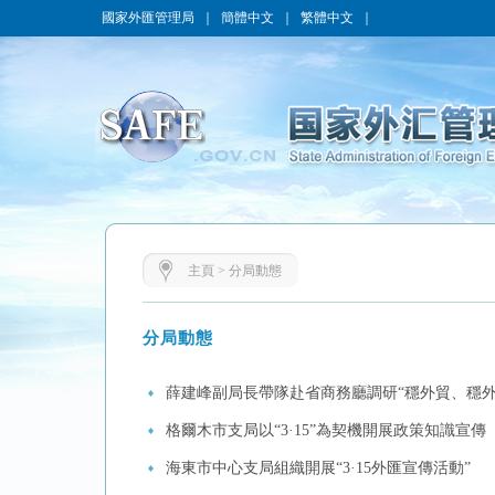
國家外匯管理局
｜
簡體中文
｜
繁體中文
｜
主頁
>
分局動態
分局動態
薛建峰副局長帶隊赴省商務廳調研“穩外貿、穩外
格爾木市支局以“3·15”為契機開展政策知識宣傳
海東市中心支局組織開展“3·15外匯宣傳活動”