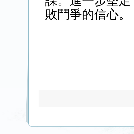
課。進一步堅定
敗鬥爭的信心。