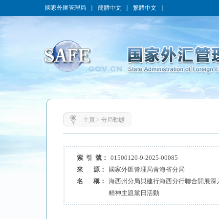
國家外匯管理局
｜
簡體中文
｜
繁體中文
｜
主頁
>
分局動態
索 引 號：
01500120-9-2025-00085
來 源：
國家外匯管理局青海省分局
名 稱：
海西州分局與建行海西分行聯合開展深
精神主題黨日活動