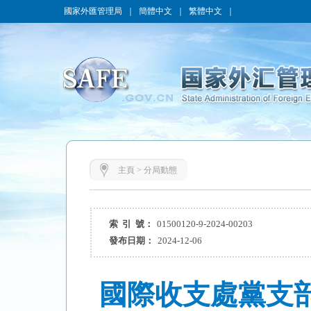
國家外匯管理局
｜
簡體中文
｜
繁體中文
｜
主頁
>
分局動態
索 引 號：
01500120-9-2024-00203
發布日期：
2024-12-06
國際收支處黨支