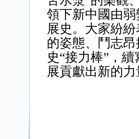
苦水漿”的樂觀
領下新中國由弱
展史。大家紛紛
的姿態、鬥志昂
史“接力棒”，
展貢獻出新的力