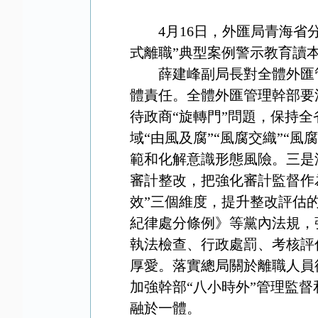
4月16日，外匯局青海省
式離職”典型案例警示教育讀
薛建峰副局長對全體外匯
體責任。全體外匯管理幹部要
待政商“旋轉門”問題，保持
域“由風及腐”“風腐交織”“
範和化解意識形態風險。三是
審計整改，把強化審計監督作
效”三個維度，提升整改評估
紀律處分條例》等黨內法規，
執法檢查、行政處罰、考核評
厚愛。落實總局關於離職人員
加強幹部“八小時外”管理監
融於一體。