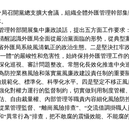
分局召開黨總支擴大會議，組織全體外匯管理幹部集
本。
管理幹部開展集中廉政談話，提出五方面工作要求
清醒認識外匯局全面從嚴治黨面臨的形勢，從典型
全省外匯局系統風清氣正的政治生態。二是堅決扛牢
風腐一體”的嚴峻性和危害性，始終保持外匯管理工作
深化巡視、審計問題整改。常態化長效化推進中央
為防控業務風險和落實黨風廉政建設責任制的重要關
的規範化、標準化、科學化水平。四是堅定不移正風
強化對權力運行的監督制約，切實做到用制度管權
估、自由裁量權、內部管理等職責內容細化風險防
從業管理監督、“離崗風險排查”、“交流借調掛職人
督和“異常行為”排查，把不敢腐的震懾效能、不能腐