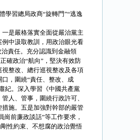
體學習總局政商“旋轉門”“逃逸
：一是嚴格落實全面從嚴治黨主
案例中汲取教訓，用政治眼光看
政治責任。充分認識到金融領
的正確政治“航向”，堅決有效防
巡視整改、總行巡視整改及各項
口，圍繞“責任、整改、成
肅紀。深入學習《中國共產黨
、管人、管事，圍繞行政許可、
控措施。五是加強對幹部的嚴管
員崗前廉政談話”等工作要求，
的剛性約束、不想腐的政治覺悟