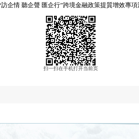
“訪企情 聽企聲 匯企行”跨境金融政策提質增效專
扫一扫在手机打开当前页