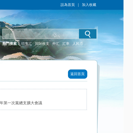
設為首頁
｜
加入收藏
熱門搜索：
结售汇
国际收支
外汇
汇率
人民币
返回首頁
4年第一次黨總支擴大會議