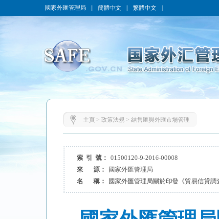
國家外匯管理局
｜
簡體中文
｜
繁體中文
｜
主頁
>
政策法規
>
結售匯與外匯市場管理
索 引 號：
01500120-9-2016-00008
來 源：
國家外匯管理局
名 稱：
國家外匯管理局關於印發《貿易信貸調