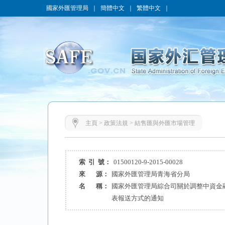
國家外匯管理局
｜
簡體中文
｜
繁體中文
｜
主頁
>
政策法規
>
結售匯與外匯市場管理
索 引 號：
01500120-9-2015-00028
來 源：
國家外匯管理局青海省分局
名 稱：
國家外匯管理局綜合司關於調整中資金
表報送方式的通知