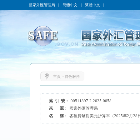
國家外匯管理局
｜
簡體中文
｜
繁體中文
｜
主頁
>
特色服務
索 引 號：
00511897-2-2025-0058
來 源：
國家外匯管理局
名 稱：
各種貨幣對美元折算率（2025年2月28