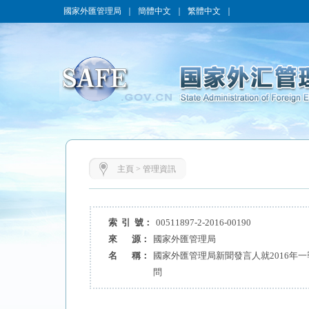
國家外匯管理局
｜
簡體中文
｜
繁體中文
｜
主頁
>
管理資訊
索 引 號：
00511897-2-2016-00190
來 源：
國家外匯管理局
名 稱：
國家外匯管理局新聞發言人就2016年
問