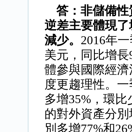
答：
非儲備性
逆差主要體現了
減少。
2016
年一
美元，同比增長
體參與國際經濟
度更趨理性。一
多增
35%
，環比
的對外資產分別
別多增
77%
和
26