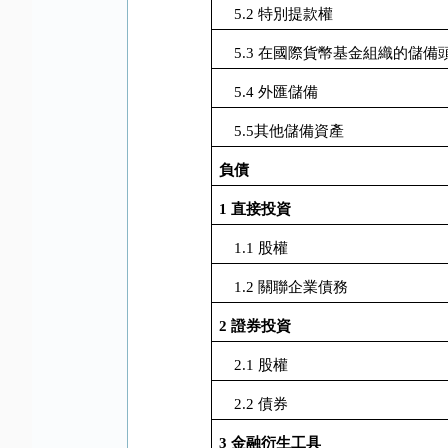
5.2
特別提款權
5.3
在國際貨幣基金組織的儲備
5.4
外匯儲備
5.5
其他儲備資產
負債
1
直接投資
1.1
股權
1.2
關聯企業債務
2
證券投資
2.1
股權
2.2
債券
3
金融衍生工具