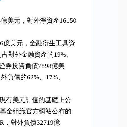
5
億美元，對外淨資產
16150
6
億美元，金融衍生工具資
別占對外金融資產的
19%
、
證券投資負債
7898
億美
對外負債的
62%
、
17%
、
現有美元計值的基礎上公
基金組織官方網站公布的
R
，對外負債
32719
億