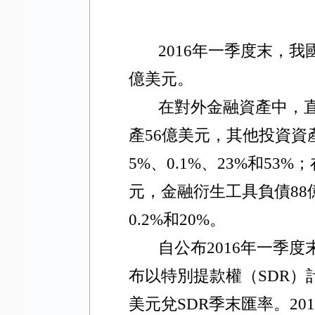
2016
年一季度末，我
億美元。
在對外金融資產中，
產
56
億美元，其他投資資
5%
、
0.1%
、
23%
和
53%
；
元，金融衍生工具負債
88
0.2%
和
20%
。
自公布
2016
年一季度
布以特別提款權（
SDR
）
美元兌
SDR
季末匯率。
201