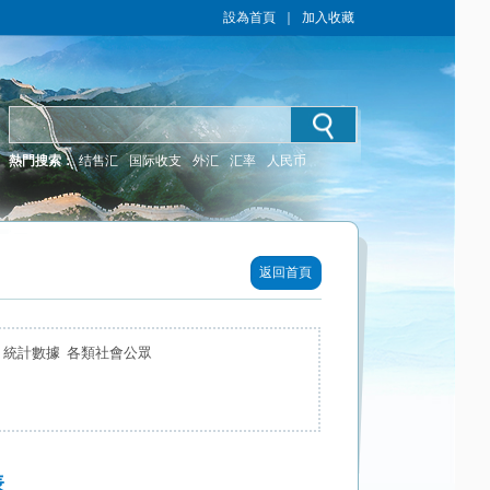
設為首頁
｜
加入收藏
熱門搜索：
结售汇
国际收支
外汇
汇率
人民币
返回首頁
 統計數據 各類社會公眾
表