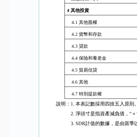
4
其他投資
4.1
其他股權
4.2
貨幣和存款
4.3
貸款
4.4
保險和養老金
4.5
貿易信貸
4.6
其他
4.7
特別提款權
說明：
1.
本表記數採用四捨五入原則
2.
淨頭寸是指資產減負債，“＋
3. SDR
計值的數據，是由當季