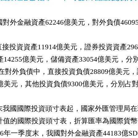
國對外金融資產
62246
億美元，對外負債
4609
直接投資資產
11914
億美元，證券投資資產
296
產
14255
億美元，儲備資產
33054
億美元，分
在對外負債中，直接投資負債
28809
億美元，
億美元，其他投資負債
9300
億美元，分別占
末我國國際投資頭寸表起，國家外匯管理局在
計值的國際投資頭寸表，折算匯率為國際貨幣
6
年一季度末，我國對外金融資產
44183
億
SD