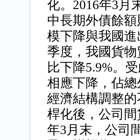
化。
2016
年
3
月
中長期外債餘額
模下降與我國進
季度，我國貨物
比下降
5.9%
。受
相應下降，佔總
經濟結構調整的
桿化後，公司間
年
3
月末，公司