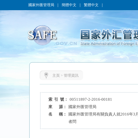
國家外匯管理局
｜
簡體中文
｜
繁體中文
｜
主頁
>
管理資訊
索 引 號：
00511897-2-2016-00181
來 源：
國家外匯管理局
名 稱：
國家外匯管理局有關負責人就2016年
者問