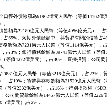
全口徑外債餘額為
91962
億元人民幣（等值
14162
億
）。
債餘額為
32180
億元人民幣（等值
4956
億美元），占
，占
65%
。短期外債餘額中，與貿易有關的信貸占
4
債務餘額為
7231
億元人民幣（等值
1114
億美元），
），占
3%
；銀行債務餘額為
39741
億元人民幣（等值
幣（等值
4272
億美元），占
30%
；直接投資：公司間
%
。
為
20881
億元人民幣（等值
3216
億美元），占
23%
；
），占
19%
；
貨幣與存款餘額為
21529
億元人民幣（
幣（等值
2332
億美元），占
16%
；
特別提款權（
SDR
資：公司間貸款餘額為
14457
億元人民幣（等值
2226
億
255
億美元）,占
2%
。