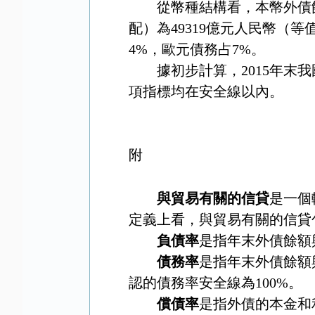
從幣種結構看，本幣外債
配）為
49319
億元人民幣（等
4%
，歐元債務占
7%
。
據初步計算，
2015
年末我
項指標均在安全線以內
。
附
與貿易有關的信貸
是一個
定義上看，與貿易有關的信貸
負債率
是指年末外債餘額
債務率
是指年末外債餘額
認的債務率安全線為
100%
。
償債率
是指外債的本金和