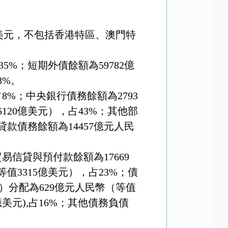
美元，不包括香港特區、澳門特
35%
；短期外債餘額為
59782
億
8%
。
占
8%
；中央銀行債務餘額為
2793
6120
億美元），占
43%
；其他部
貸款債務餘額為
14457
億元人民
貿易信貸與預付款餘額為
17669
等值
3315
億美元），占
23%
；債
）分配為
629
億元人民幣（等值
美元),占
16%
；其他債務負債