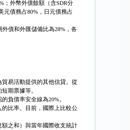
6%
；外幣外債餘額（含
SDR
分
美元債務占
80%
，日元債務占
期外債和外匯儲備比為
28%
，各
為貿易活動提供的其他信貸。從
的短期票據等。
認的負債率安全線為
20%
。
入的比率。目前，國際上比較公
息額之和）與當年國際收支統計