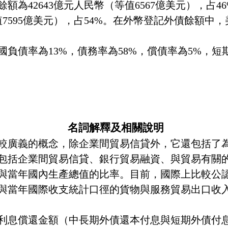
餘額為
42643
億元人民幣（等值
6567
億美元），占
4
值
7595
億美元），占
54%
。在外幣登記外債餘額中，
國負債率為
13%
，債務率為
58%
，償債率為
5%
，短
名詞解釋及相關說明
較廣義的概念，除企業間貿易信貸外，它還包括了
包括企業間貿易信貸、銀行貿易融資、與貿易有關
與當年國內生產總值的比率。目前，國際上比較公
與當年國際收支統計口徑的貨物與服務貿易出口收
利息償還金額（中長期外債還本付息與短期外債付