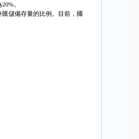
為
20%
。
外匯儲備存量的比例。目前，國