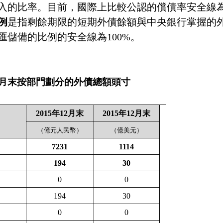
入的比率。目前，國際上比較公認的償債率安全線
例
是指剩餘期限的短期外債餘額與中央銀行掌握的
匯儲備的比例的安全線為
100%
。
月末按部門劃分的外債總額頭寸
2015
年
12
月末
2015
年
12
月末
（億元人民幣）
（億美元）
7231
1114
194
30
0
0
194
30
0
0