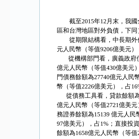
截至
2015
年
12
月末，我國
區和台灣地區對外負債，下同
從期限結構看，中長期外
元人民幣（等值
9206
億美元）
從機構部門看，廣義政府
億元人民幣（等值
430
億美元
門債務餘額為
27740
億元人民
幣（等值
2226
億美元），占
16
從債務工具看，貸款餘額
億元人民幣（等值
2721
億美元
務證券餘額為
15139
億元人民
97
億美元），占
1%
；直接投
餘額為
1658
億元人民幣（等值