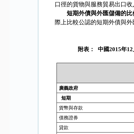
口徑的貨物與服務貿易出口收
短期外債與外匯儲備的比
際上比較公認的短期外債與外
附表：
中國
2015
年
12
廣義政府
短期
貨幣與存款
債務證券
貸款