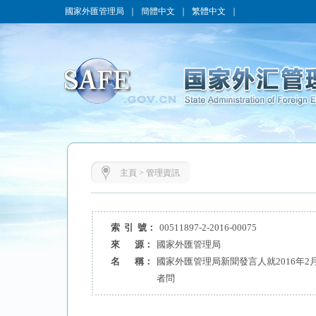
國家外匯管理局
｜
簡體中文
｜
繁體中文
｜
主頁
>
管理資訊
索 引 號：
00511897-2-2016-00075
來 源：
國家外匯管理局
名 稱：
國家外匯管理局新聞發言人就2016年
者問