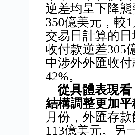
逆差均呈下降態
350
億美元，較
1
交易日計算的日
收付款逆差
305
中涉外外匯收付
42%
。
從具體表現看
結構調整更加平
月份，外匯存款
113
億美元。另