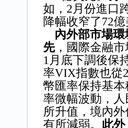
如，
2
月份進口
降幅收窄了
72
億
內外部市場環
先
，國際金融市
1
月底下調後保
率
VIX
指數也從
幣匯率保持基本
率微幅波動，人
所升值，境內外
有所減弱。
此外