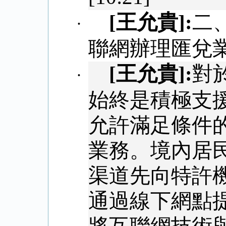
[
王允貴
]:
二
·
聯網辦理匯兌
[
王允貴
]:
對
·
始終是積極支
允許滿足條件
業務。境內居
渠道先向特許
通過線下網點