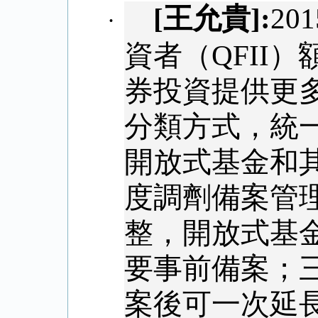
[
王允貴
]:
201
·
資者（
QFII
）
券投資提供更
分類方式，統
開放式基金和
度調劑備案管
整，開放式基
要事前備案；
案後可一次延