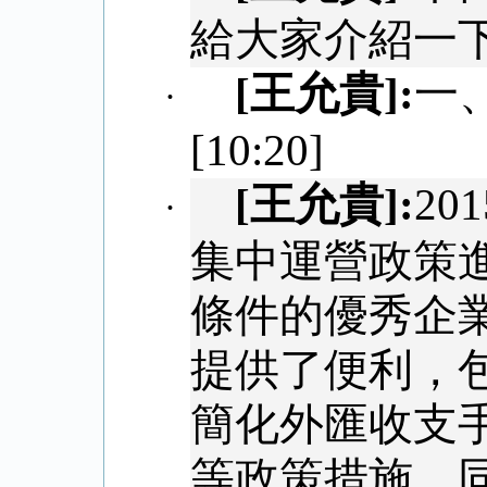
給大家介紹一
[
王允貴
]:
一
·
[10:20]
[
王允貴
]:
201
·
集中運營政策
條件的優秀企
提供了便利，
簡化外匯收支
等政策措施。