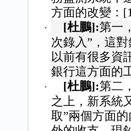
方面的改變：
[
[
杜鵬
]:
第一
·
次錄入”，這
以前有很多資
銀行這方面的
[
杜鵬
]:
第二
·
之上，新系統又
取”兩個方面
外的收支、現