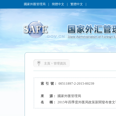
國家外匯管理局
｜
簡體中文
｜
繁體中文
｜
主頁
>
管理資訊
索 引 號：
00511897-2-2015-00239
來 源：
國家外匯管理局
名 稱：
2015年四季度外匯局政策新聞發布會文