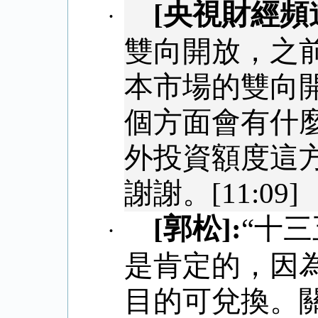
[
央視財經頻
·
雙向開放，之
本市場的雙向
個方面會有什
外投資額度這
謝謝。
[11:09]
[
郭松
]:
“十
·
是肯定的，因
目的可兌換。