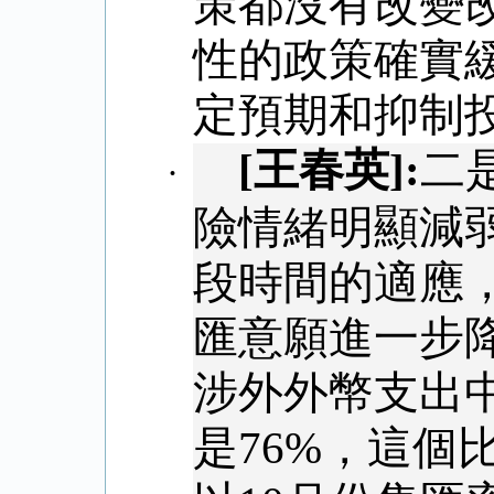
策都沒有改變
性的政策確實
定預期和抑制
[
王春英
]:
二
·
險情緒明顯減
段時間的適應
匯意願進一步
涉外外幣支出
是
76%
，這個