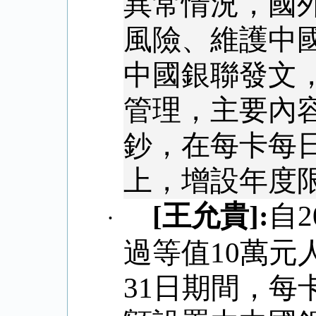
異常情況，國
風險、維護中
中國銀聯發文
管理，主要內
鈔，在每卡每
上，增設年度
[
王允貴
]:
自
2
·
過等值
10
萬元
31
日期間，每