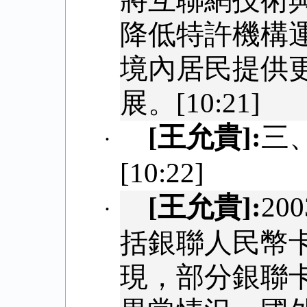
將互聯網技術
降低特許機構
境內居民提供
展。
[10:21]
[
王允貴
]:
三
·
[10:22]
[
王允貴
]:
200
·
括銀聯人民幣
現，部分銀聯