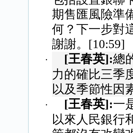
期售匯風險準
何？下一步對
謝謝。
[10:59]
[
王春英
]:
總
·
力的確比三季
以及季節性因
[
王春英
]:
一
·
以來人民銀行