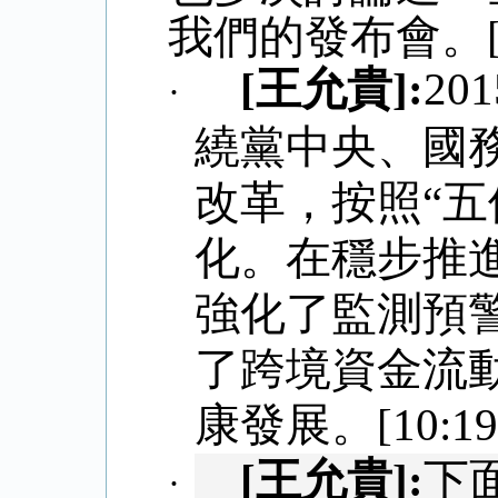
我們的發布會。[1
[
王允貴
]:
201
·
繞黨中央、國
改革，按照“五
化。在穩步推
強化了監測預
了跨境資金流
康發展。
[10:19
[
王允貴
]:
下
·