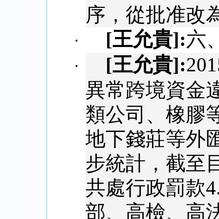
序，從批准改
[
王允貴
]:
六
·
[
王允貴
]:
201
·
異常跨境資金
類公司、橡膠
地下錢莊等外
步統計，截至
共處行政罰款
4
部、高檢、高