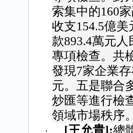
索集中的
160
家
收支
154.5
億美
款
893.4
萬元人
專項檢查。共
發現
7
家企業存
元。五是聯合
炒匯等進行檢
領域市場秩序
[
王允貴
]:
總
·