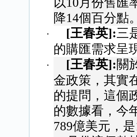
以
10
月份售匯
降
14
個百分點
[
王春英
]:
三
·
的購匯需求呈
[
王春英
]:
關
·
金政策，其實
的提問，這個
的數據看，今
789
億美元，是