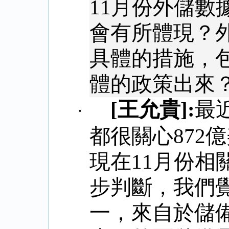
11
月份外儲數
會有所體現？
具體的措施，
體的政策出來
[
王允貴
]:
最
·
都很關心
872
億
現在
11
月份相
步判斷，我們
一，來自於儲