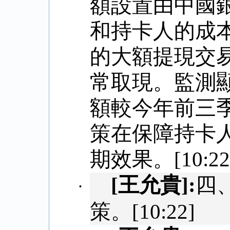
額設置由中國
和持卡人的成
的大額提現交
常取現。監測
額較今年前三
策在保障持卡
期效果。
[10:22
[
王允貴
]:
四
·
策。
[10:22]