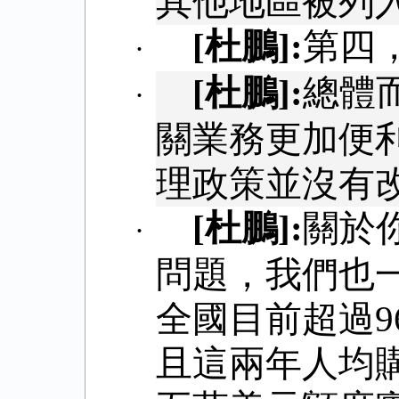
其他地區被列
[
杜鵬
]:
第四
·
[
杜鵬
]:
總體
·
關業務更加便
理政策並沒有
[
杜鵬
]:
關於
·
問題，我們也
全國目前超過
9
且這兩年人均