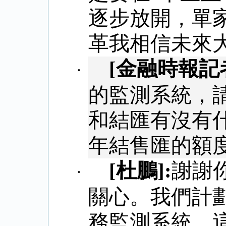
逐步放開，單
革我相信未來
[
金融時報記
·
的監測系統，
和結匯有沒有
年結售匯的額
[
杜鵬
]:
謝謝
·
關心。我們計
務監測系統，