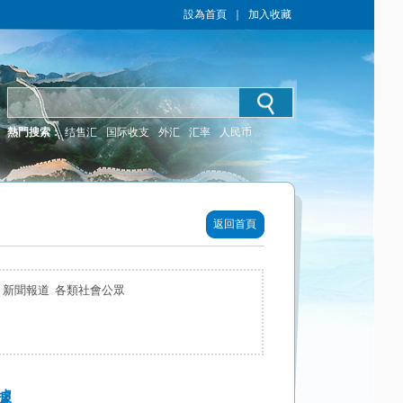
設為首頁
｜
加入收藏
熱門搜索：
结售汇
国际收支
外汇
汇率
人民币
返回首頁
 新聞報道 各類社會公眾
據