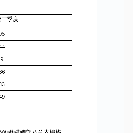
年第三季度
05
44
39
66
83
49
務的機構總部及分支機構。