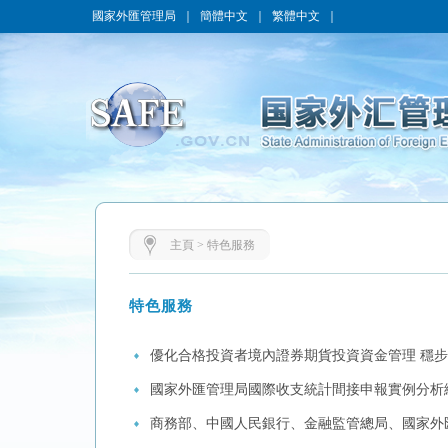
國家外匯管理局
｜
簡體中文
｜
繁體中文
｜
主頁
>
特色服務
特色服務
優化合格投資者境內證券期貨投資資金管理 穩
國家外匯管理局國際收支統計間接申報實例分析
商務部、中國人民銀行、金融監管總局、國家外匯