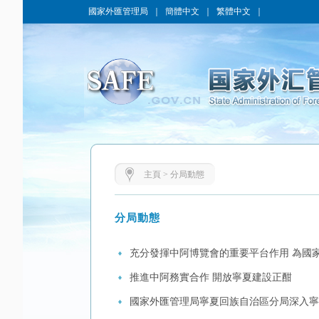
國家外匯管理局
｜
簡體中文
｜
繁體中文
｜
主頁
>
分局動態
分局動態
充分發揮中阿博覽會的重要平台作用 為國家
推進中阿務實合作 開放寧夏建設正酣
國家外匯管理局寧夏回族自治區分局深入寧