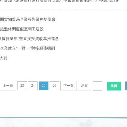
行參加《通過銀行進行國際收支統計申報業務實施細則》視頻培訓會
開貨物貿易企業報告業務培訓會
旅遊休閑度假區開工建設
數據質量年”暨直接投資改革推進會
企業建立“一對一”對接服務機制
大賽
上一頁
23
24
25
26
下一頁
尾頁