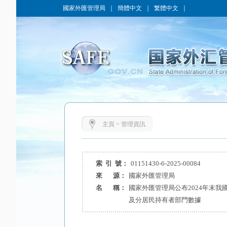
國家外匯管理局
｜
簡體中文
｜
繁體中文
｜
主頁
>
管理資訊
索 引 號：
01151430-6-2025-00084
來 源：
國家外匯管理局
名 稱：
國家外匯管理局公布2024年末我
及分居民持有者部門數據