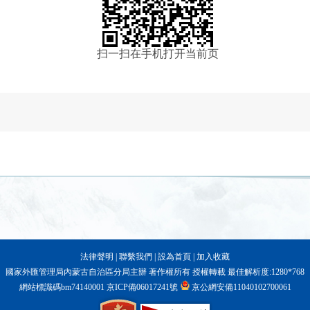
扫一扫在手机打开当前页
法律聲明
|
聯繫我們
|
設為首頁
|
加入收藏
國家外匯管理局內蒙古自治區分局主辦 著作權所有 授權轉載 最佳解析度:1280*768
網站標識碼bm74140001
京ICP備06017241號
京公網安備11040102700061