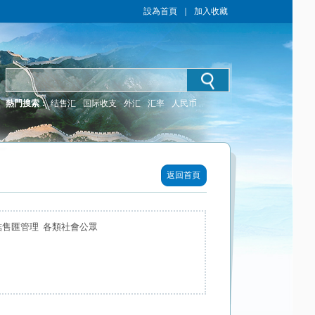
設為首頁
｜
加入收藏
熱門搜索：
结售汇
国际收支
外汇
汇率
人民币
返回首頁
結售匯管理 各類社會公眾