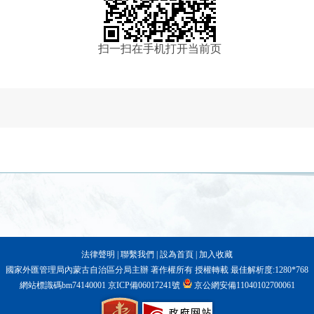
扫一扫在手机打开当前页
法律聲明
|
聯繫我們
|
設為首頁
|
加入收藏
國家外匯管理局內蒙古自治區分局主辦 著作權所有 授權轉載 最佳解析度:1280*768
網站標識碼bm74140001
京ICP備06017241號
京公網安備11040102700061