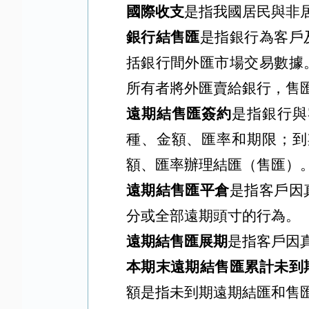
國際收支
是指我國居民與非
銀行結售匯
是指銀行為客戶
括銀行間外匯市場交易數據
所有者將外匯賣給銀行，售
遠期結售匯簽約
是指銀行與
種、金額、匯率和期限；到
額、匯率辦理結匯（售匯）
遠期結售匯平倉
是指客戶因
分或全部遠期頭寸的行為。
遠期結售匯展期
是指客戶因
本期末遠期結售匯累計未到
額是指未到期遠期結匯和售