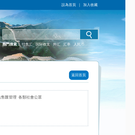
設為首頁
｜
加入收藏
熱門搜索：
结售汇
国际收支
外汇
汇率
人民币
返回首頁
結售匯管理 各類社會公眾