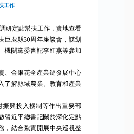
扶工作
縣調研定點幫扶工作，實地查看
巨鹿縣30周年座談會，謀划
、機關黨委書記李紅燕等參加
廈、金銀花全產業鏈發展中心
入了解縣域農業、教育和產業
村振興投入機制等作出重要部
徹習近平總書記關於深化定點
務，結合紮實開展中央巡視整