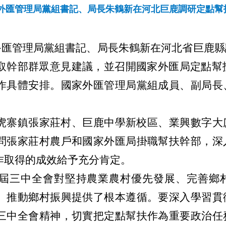
外匯管理局黨組書記、局長朱鶴新在河北巨鹿調研定點幫
國家外匯管理局黨組書記、局長朱鶴新在河北省巨鹿
取幹部群眾意見建議，並召開國家外匯局定點幫扶
作具體安排。國家外匯管理局黨組成員、副局長
虎寨鎮張家莊村、巨鹿中學新校區、業興數字大
問張家莊村農戶和國家外匯局掛職幫扶幹部，深
作取得的成效給予充分肯定。
屆三中全會對堅持農業農村優先發展、完善鄉
、推動鄉村振興提供了根本遵循。要深入學習貫
三中全會精神，切實把定點幫扶作為重要政治任