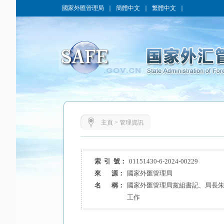
國家外匯管理局
｜
簡體中文
｜
繁體中文
｜
主頁
>
管理資訊
索 引 號：
01151430-6-2024-00229
來 源：
國家外匯管理局
名 稱：
國家外匯管理局黨組書記、局長
工作