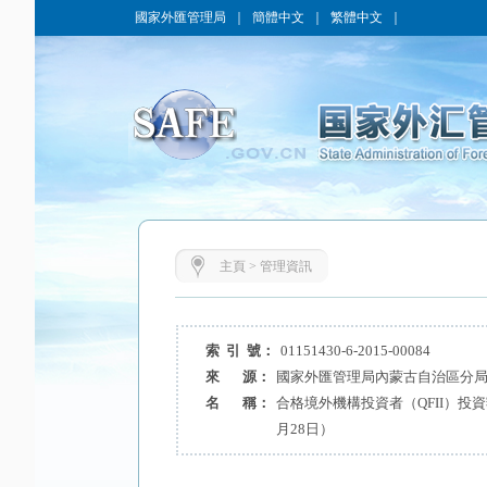
國家外匯管理局
｜
簡體中文
｜
繁體中文
｜
主頁
>
管理資訊
索 引 號：
01151430-6-2015-00084
來 源：
國家外匯管理局內蒙古自治區分
名 稱：
合格境外機構投資者（QFII）投資
月28日）