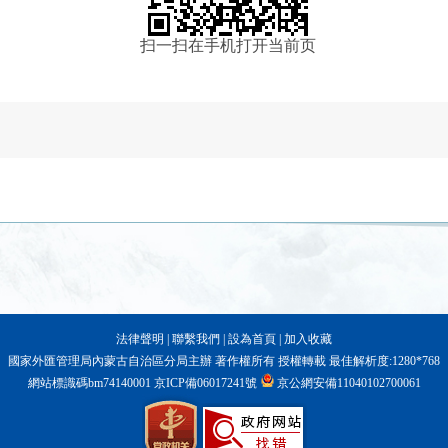
扫一扫在手机打开当前页
法律聲明
|
聯繫我們
|
設為首頁
|
加入收藏
國家外匯管理局內蒙古自治區分局主辦 著作權所有 授權轉載 最佳解析度:1280*768
網站標識碼bm74140001
京ICP備06017241號
京公網安備11040102700061