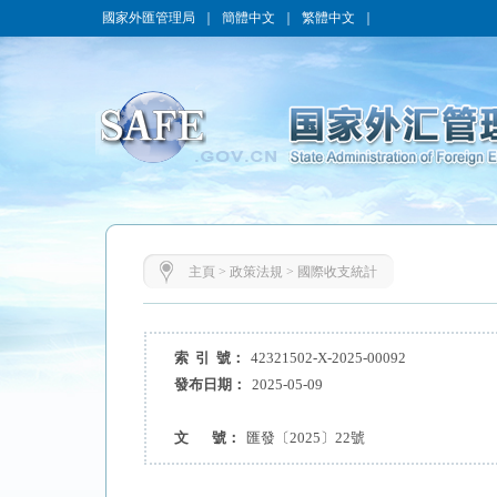
國家外匯管理局
｜
簡體中文
｜
繁體中文
｜
主頁
>
政策法規
>
國際收支統計
索 引 號：
42321502-X-2025-00092
發布日期：
2025-05-09
文 號：
匯發〔2025〕22號