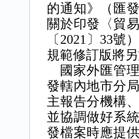
的通知》（匯
關於印發
〈
貿
〔
2021
〕
33
號
規範修訂版將另
國家外匯管
發轄內地市分
主報告分機構
並協調做好系
發檔案時應提