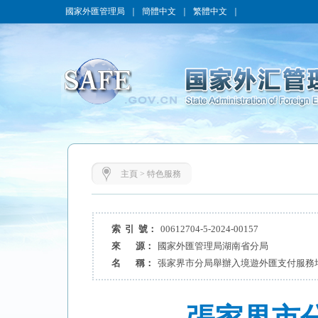
國家外匯管理局
｜
簡體中文
｜
繁體中文
｜
主頁
>
特色服務
索 引 號：
00612704-5-2024-00157
來 源：
國家外匯管理局湖南省分局
名 稱：
張家界市分局舉辦入境遊外匯支付服務