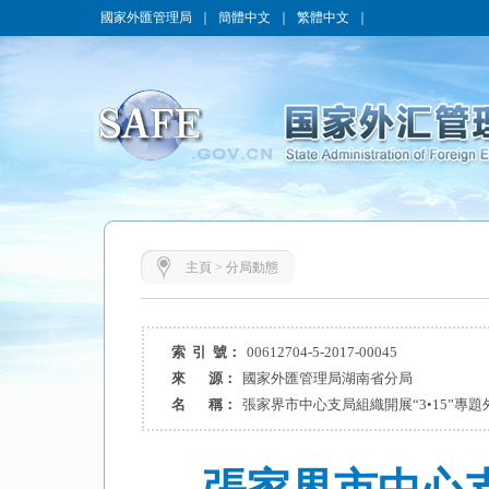
國家外匯管理局
｜
簡體中文
｜
繁體中文
｜
主頁
>
分局動態
索 引 號：
00612704-5-2017-00045
來 源：
國家外匯管理局湖南省分局
名 稱：
張家界市中心支局組織開展“3•15”專