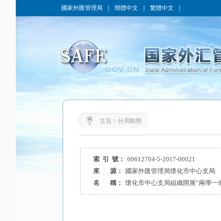
國家外匯管理局
｜
簡體中文
｜
繁體中文
｜
主頁
>
分局動態
索 引 號：
00612704-5-2017-00021
來 源：
國家外匯管理局懷化市中心支局
名 稱：
懷化市中心支局組織開展“兩學一