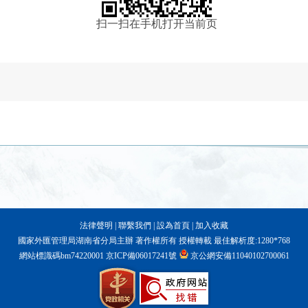
扫一扫在手机打开当前页
法律聲明
|
聯繫我們
|
設為首頁
|
加入收藏
國家外匯管理局湖南省分局主辦 著作權所有 授權轉載 最佳解析度:1280*768
網站標識碼bm74220001
京ICP備06017241號
京公網安備11040102700061