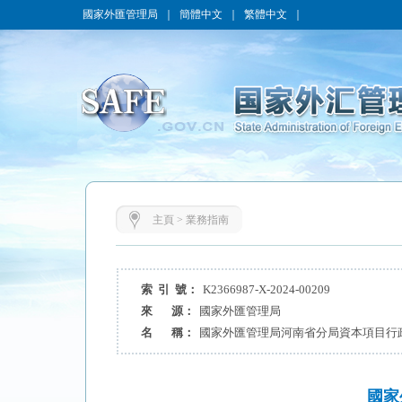
國家外匯管理局
｜
簡體中文
｜
繁體中文
｜
主頁
>
業務指南
索 引 號：
K2366987-X-2024-00209
來 源：
國家外匯管理局
名 稱：
國家外匯管理局河南省分局資本項目行
國家