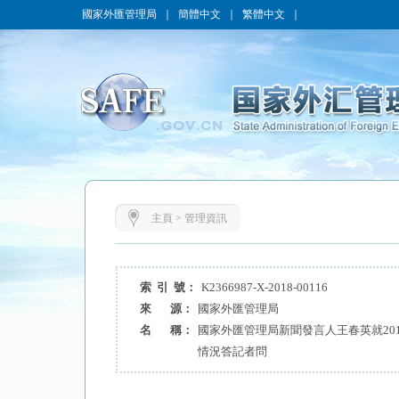
國家外匯管理局
｜
簡體中文
｜
繁體中文
｜
主頁
>
管理資訊
索 引 號：
K2366987-X-2018-00116
來 源：
國家外匯管理局
名 稱：
國家外匯管理局新聞發言人王春英就201
情況答記者問