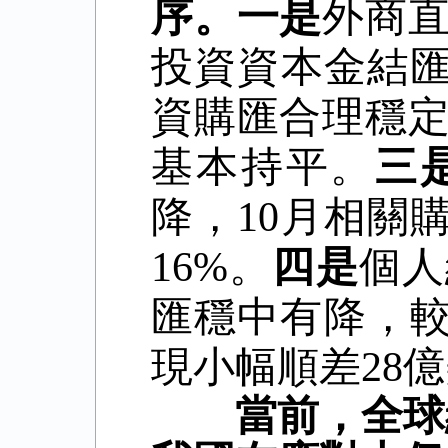
序。
一是
外商
投資資本金結
資購匯合理穩
基本持平。
三
降，
10
月相關
16%
。
四是
個人
匯穩中有降，
現小幅順差
28
億
當前，全球經