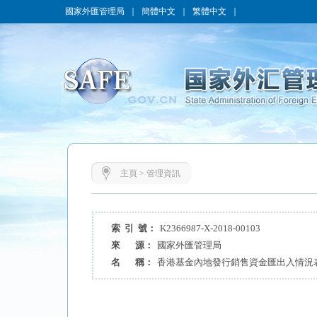
國家外匯管理局
｜
簡體中文
｜
繁體中文
｜
主頁
>
管理資訊
索 引 號：
K2366987-X-2018-00103
來 源：
國家外匯管理局
名 稱：
香港基金內地發行銷售資金匯出入情況