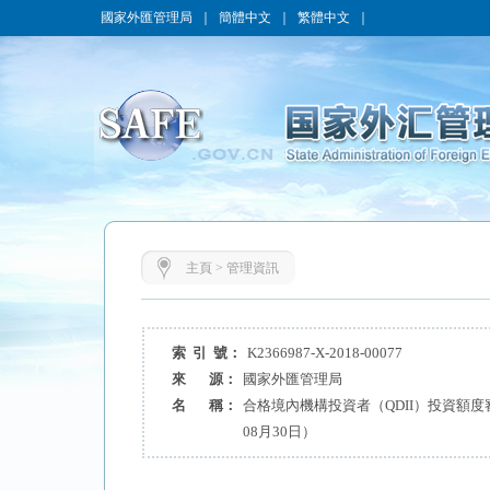
國家外匯管理局
｜
簡體中文
｜
繁體中文
｜
主頁
>
管理資訊
索 引 號：
K2366987-X-2018-00077
來 源：
國家外匯管理局
名 稱：
合格境內機構投資者（QDII）投資額度
08月30日）