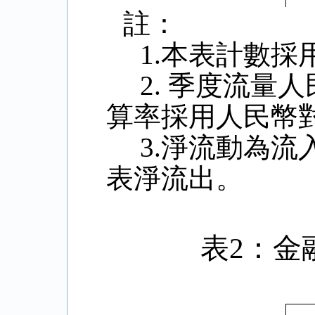
註：
1.
本表計數採
2.
季度流量人
算率採用人民幣
3.
淨流動為流
表淨流出。
表
2
：金