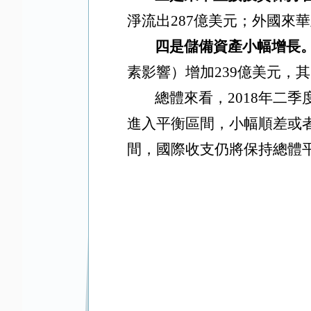
淨流出287億美元；外國來
四是儲備資產小幅增長
素影響）增加239億美元，其
總體來看，2018年二
進入平衡區間，小幅順差或
間，國際收支仍將保持總體