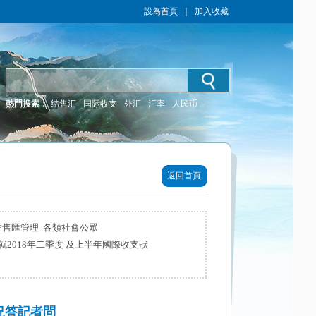
設為首頁
｜
加入收藏
熱門搜索：
结售汇
国际收支
外汇
汇率
人民币
返回首頁
結售匯管理 各類社會公眾
2018年二季度 及上半年國際收支狀
況答記者問