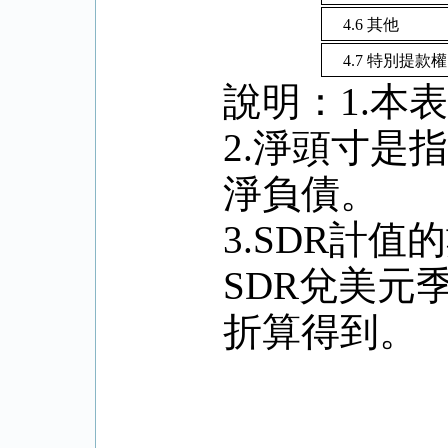
4.6
其他
4.7
特別提款權
說明：
1.
本表
2.
淨頭寸是指
淨負債。
3.SDR
計值的
SDR
兌美元
折算得到。