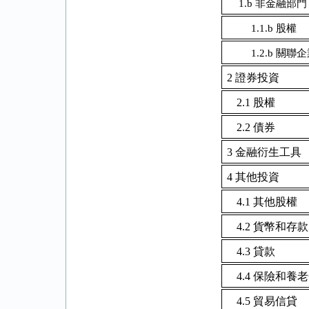
1.b
非金融部門
1.1.b
股權
1.2.b
關聯企
2
證券投資
2.1
股權
2.2
債券
3
金融衍生工具
4
其他投資
4.1
其他股權
4.2
貨幣和存款
4.3
貸款
4.4
保險和養老
4.5
貿易信貸