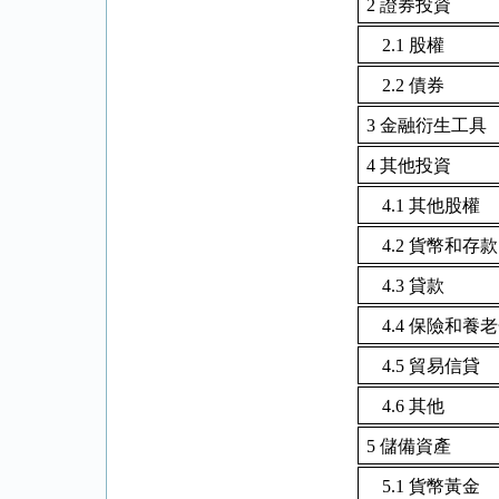
2
證券投資
2.1
股權
2.2
債券
3
金融衍生工具
4
其他投資
4.1
其他股權
4.2
貨幣和存款
4.3
貸款
4.4
保險和養老
4.5
貿易信貸
4.6
其他
5
儲備資產
5.1
貨幣黃金