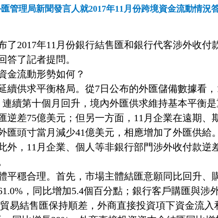
匯管理局新聞發言人就2017年11月份跨境資金流動情況
2017年11月份銀行結售匯和銀行代客涉外收付
回答了記者提問。
資金流動形勢如何？
供求平衡格局。從7日公布的外匯儲備數據看，11
美元，連續第十個月回升，境內外匯供求維持基本平衡
匯逆差75億美元；但另一方面，11月企業在遠期
外匯頭寸當月減少41億美元，相應增加了外匯供給。
此外，11月企業、個人等非銀行部門涉外收付款逆差
。
平穩合理。首先，市場主體結匯意願同比回升、購
.0%，同比增加5.4個百分點；銀行客戶購匯與涉外
物貿易結售匯保持順差，外商直接投資項下資金流入