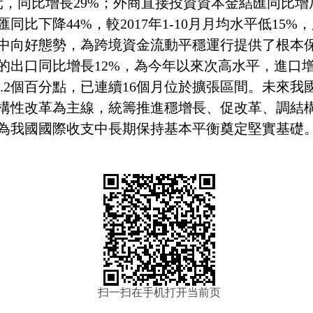
元，同比增長29%；外商直接投資資本金結匯同比
同比下降44%，較2017年1-10月月均水平低15
向好態勢，為跨境資金流動平穩運行提供了根本保
的出口同比增長12%，為今年以來次高水平，進口增
加0.2個百分點，已連續16個月位於擴張區間。未來
構性改革為主線，統籌推進穩增長、促改革、調結
為我國國際收支中長期保持基本平衡奠定堅實基礎
扫一扫在手机打开当前页