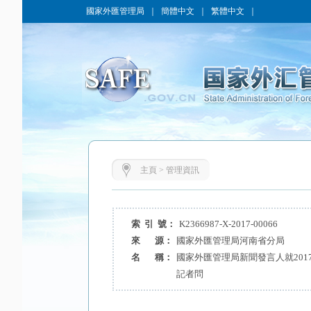
國家外匯管理局
｜
簡體中文
｜
繁體中文
｜
主頁
>
管理資訊
索 引 號：
K2366987-X-2017-00066
來 源：
國家外匯管理局河南省分局
名 稱：
國家外匯管理局新聞發言人就201
記者問