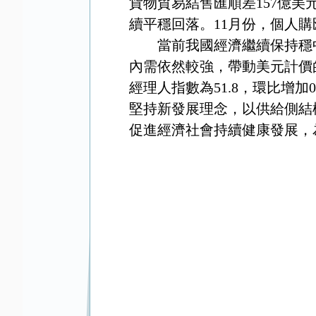
貨物貿易結售匯順差157億美
續平穩回落。11月份，個人購匯
當前我國經濟繼續保持穩中
內需依然較強，帶動美元計價
經理人指數為51.8，環比增
堅持新發展理念，以供給側結
促進經濟社會持續健康發展，