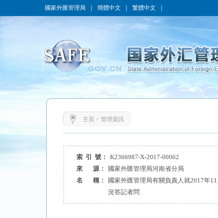
國家外匯管理局
｜
簡體中文
｜
繁體中文
｜
主頁
>
管理資訊
索 引 號：
K2366987-X-2017-00062
來 源：
國家外匯管理局河南省分局
名 稱：
國家外匯管理局有關負責人就2017年1
況答記者問