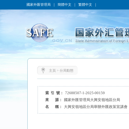
國家外匯管理局
｜
簡體中文
｜
繁體中文
｜
主頁
>
分局動態
索 引 號：
72688507-1-2025-00159
來 源：
國家外匯管理局大興安嶺地區分局
名 稱：
大興安嶺地區分局舉辦外匯政策宣講會