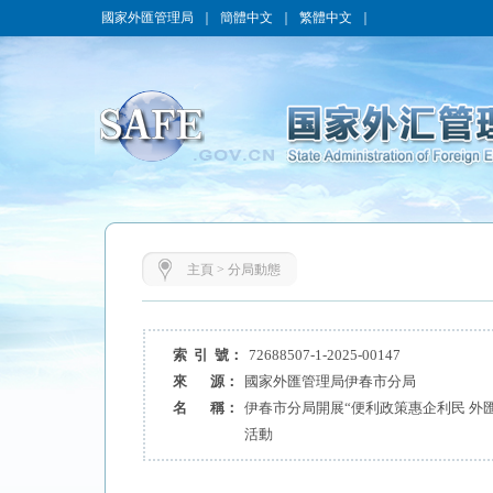
國家外匯管理局
｜
簡體中文
｜
繁體中文
｜
主頁
>
分局動態
索 引 號：
72688507-1-2025-00147
來 源：
國家外匯管理局伊春市分局
名 稱：
伊春市分局開展“便利政策惠企利民 外
活動