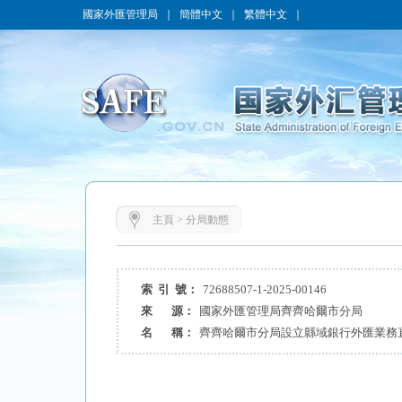
國家外匯管理局
｜
簡體中文
｜
繁體中文
｜
主頁
>
分局動態
索 引 號：
72688507-1-2025-00146
來 源：
國家外匯管理局齊齊哈爾市分局
名 稱：
齊齊哈爾市分局設立縣域銀行外匯業務