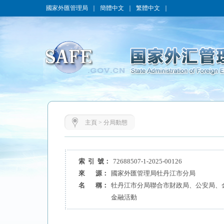
國家外匯管理局
｜
簡體中文
｜
繁體中文
｜
主頁
>
分局動態
索 引 號：
72688507-1-2025-00126
來 源：
國家外匯管理局牡丹江市分局
名 稱：
牡丹江市分局聯合市財政局、公安局、
金融活動