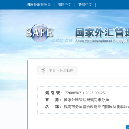
國家外匯管理局
｜
簡體中文
｜
繁體中文
｜
主頁
>
分局動態
索 引 號：
72688507-1-2025-00125
來 源：
國家外匯管理局鶴崗市分局
名 稱：
鶴崗市分局聯合政府部門開展防範非法