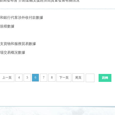
列新聞發布會 介紹金融支援經濟高質量發展有關情況
售匯和銀行代客涉外收付款數據
備規模數據
際收支貨物和服務貿易數據
市場交易概況數據
上一頁
4
5
6
7
8
下一頁
尾頁