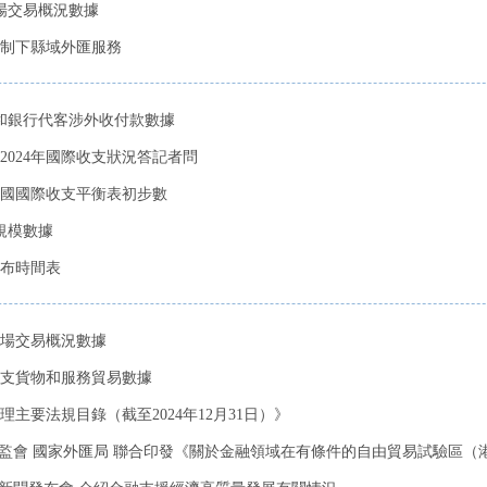
市場交易概況數據
制下縣域外匯服務
匯和銀行代客涉外收付款數據
024年國際收支狀況答記者問
我國國際收支平衡表初步數
規模數據
發布時間表
市場交易概況數據
際收支貨物和服務貿易數據
要法規目錄（截至2024年12月31日）》
監會 國家外匯局 聯合印發《關於金融領域在有條件的自由貿易試驗區（港）