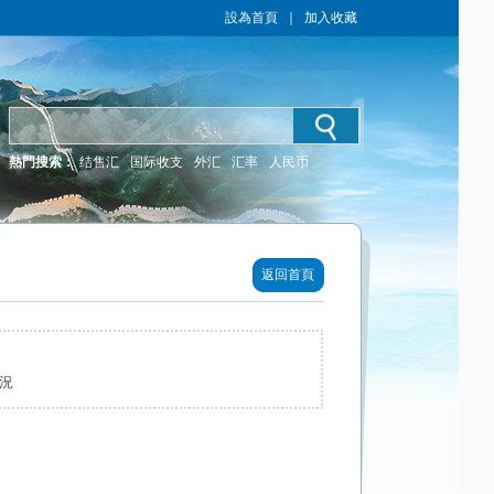
設為首頁
｜
加入收藏
熱門搜索：
结售汇
国际收支
外汇
汇率
人民币
返回首頁
概況