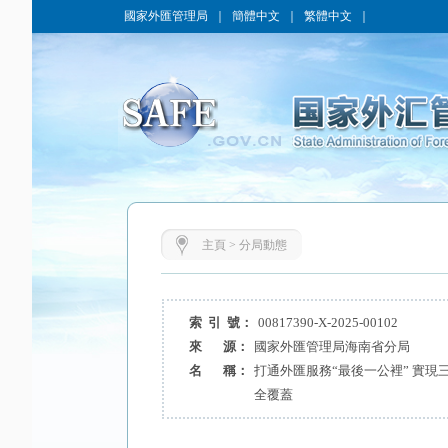
國家外匯管理局
｜
簡體中文
｜
繁體中文
｜
主頁
>
分局動態
索 引 號：
00817390-X-2025-00102
來 源：
國家外匯管理局海南省分局
名 稱：
打通外匯服務“最後一公裡” 實
全覆蓋