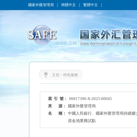
國家外匯管理局
｜
簡體中文
｜
繁體中文
｜
主頁
>
特色服務
索 引 號：
00817390-X-2025-00045
來 源：
國家外匯管理局
名 稱：
中國人民銀行、國家外匯管理局持續擴
資金池業務試點