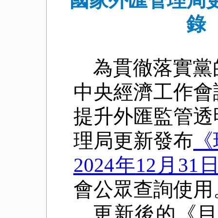
國家外匯管理局
錄（
為貫徹落實黨
中央經濟工作會
提升外匯監管透
理局更新發布
《
2024
年
12
月
31
會公眾查詢使用
更新後的《