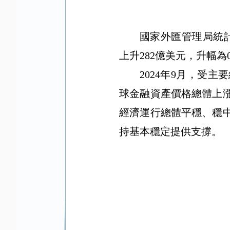
國家外匯管理局統
上升
282
億美元，升幅為
2024
年
9
月，受主要
球金融資產價格總體上
經濟運行總體平穩、穩
持基本穩定提供支撐。