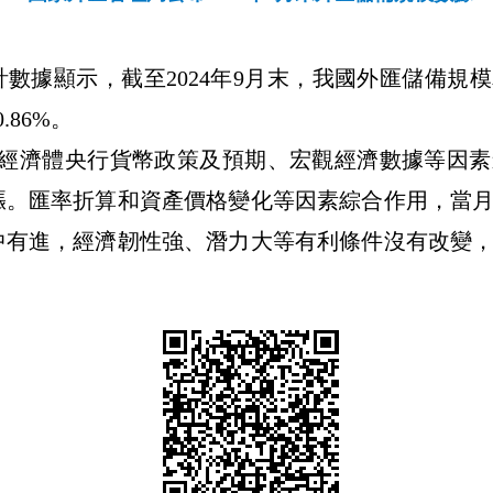
計數據顯示，截至
2024
年
9
月末，我國外匯儲備規模
0.86
%
。
經濟體央行貨幣政策及預期、宏觀經濟數據等因素
漲。匯率折算和資產價格變化等因素綜合作用，當
中有進，經濟韌性強、潛力大等有利條件沒有改變