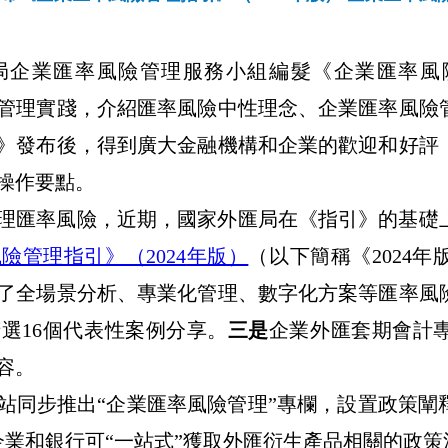
局企業匯率風險管理服務小組編髮《企業匯率風
管理實踐，介紹匯率風險中性理念、企業匯率風險
》發布後，得到廣大金融機構和企業的歡迎和好評
操作要點。
理匯率風險，近期，國家外匯局在《指引》的基礎
風險管理指引》（
2024
年版）
（以下簡稱《
2024
年
了全場景分析、專業化管理、數字化方案等匯率風
精選
16
個代表性案例分享。
三是
企業外匯套期會計
容。
站同步推出
“
企業匯率風險管理
”
專欄，設置政策闡
企業和銀行可
“
一站式
”
獲取外匯衍生產品相關的政策