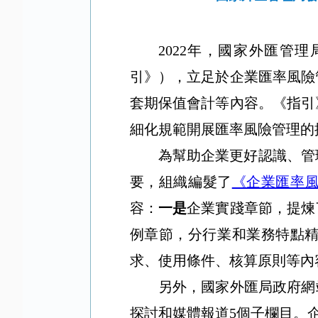
2022
年，國家外匯管理
引》），立足於企業匯率風險
套期保值會計等內容。《指引
細化規範開展匯率風險管理的
為幫助企業更好認識、管
要，組織編髮了
《企業匯率
容：
一是
企業實踐章節，提煉
例章節，分行業和業務特點
求、使用條件、核算原則等內
另外，國家外匯局政府網
探討和媒體報道
5
個子欄目。