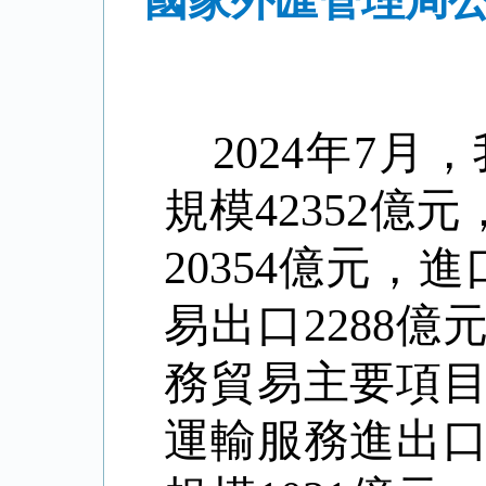
國家外匯管理局公
2024
年
7
月，
規模
42352
億元
20354
億元，進
易出口
2288
億
務貿易主要項
運輸服務進出