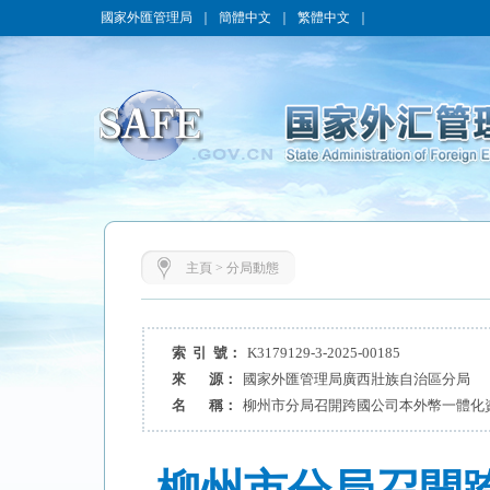
國家外匯管理局
｜
簡體中文
｜
繁體中文
｜
主頁
>
分局動態
索 引 號：
K3179129-3-2025-00185
來 源：
國家外匯管理局廣西壯族自治區分局
名 稱：
柳州市分局召開跨國公司本外幣一體化